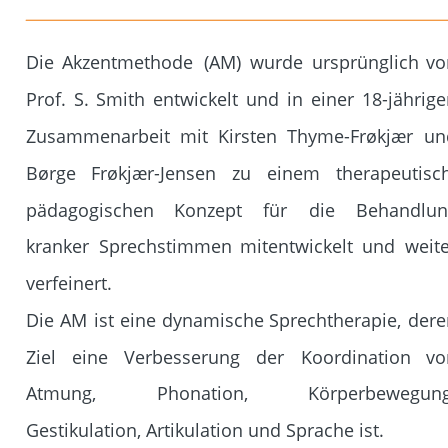
Die
Akzentmethode
(AM)
wurde
ursprünglich
vo
Prof.
S.
Smith
entwickelt
und
in
einer
18-jährige
Zusammenarbeit
mit
Kirsten
Thyme-Frøkjær
un
Børge
Frøkjær-Jensen
zu
einem
therapeutisc
pädagogischen
Konzept
für
die
Behandlun
kranker
Sprechstimmen
mitentwickelt
und
weite
verfeinert.
Die
AM
ist
eine
dynamische
Sprechtherapie,
dere
Ziel
eine
Verbesserung
der
Koordination
vo
Atmung,
Phonation,
Körperbewegung
Gestikulation, Artikulation und Sprache ist.