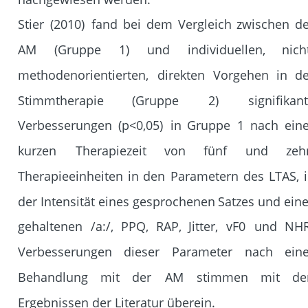
Stier
(2010)
fand
bei
dem
Vergleich
zwischen
de
AM
(Gruppe
1)
und
individuellen,
nich
methodenorientierten,
direkten
Vorgehen
in
de
Stimmtherapie
(Gruppe
2)
signifikant
Verbesserungen
(p<0,05)
in
Gruppe
1
nach
eine
kurzen
Therapiezeit
von
fünf
und
zeh
Therapieeinheiten
in
den
Parametern
des
LTAS,
der
Intensität
eines
gesprochenen
Satzes
und
eine
gehaltenen
/a:/,
PPQ,
RAP,
Jitter,
vF0
und
NHR
Verbesserungen
dieser
Parameter
nach
eine
Behandlung
mit
der
AM
stimmen
mit
de
Ergebnissen der Literatur überein. 