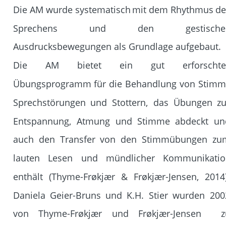
Die
AM
wurde
systematisch
mit
dem
Rhythmus
de
Sprechens
und
den
gestische
Ausdrucksbewegungen als Grundlage aufgebaut.
Die
AM
bietet
ein
gut
erforschte
Übungsprogramm
für
die
Behandlung
von
Stimm-
Sprechstörungen
und
Stottern,
das
Übungen
zu
Entspannung,
Atmung
und
Stimme
abdeckt
un
auch
den
Transfer
von
den
Stimmübungen
zu
lauten
Lesen
und
mündlicher
Kommunikatio
enthält
(Thyme-Frøkjær
&
Frøkjær-Jensen,
2014)
Daniela
Geier-Bruns
und
K.H.
Stier
wurden
200
von
Thyme-Frøkjær
und
Frøkjær-Jensen
z