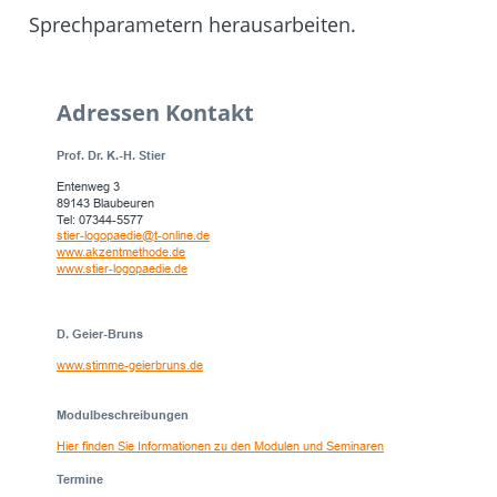
Sprechparametern herausarbeiten.
Adressen Kontakt
Prof. Dr. K.-H. Stier
Entenweg 3
89143 Blaubeuren
Tel: 07344-5577
stier-logopaedie@t-online.de
www.akzentmethode.de
www.stier-logopaedie.de
D. Geier-Bruns
www.stimme-geierbruns.de
Modulbeschreibungen
Hier finden Sie Informationen zu den Modulen und Seminaren
Termine