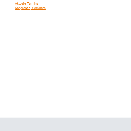
Aktuelle Termine
Kongresse, Seminare
© K.-H. Stier