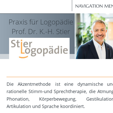
Praxis für Logopädie
Prof. Dr. K.-H. Stier
Die
Akzentmethode
ist
eine
dynamische
un
rationelle
Stimm-und
Sprechtherapie,
die
Atmung
Phonation,
Körperbewegung,
Gestikulation
Artikulation und Sprache koordiniert. 