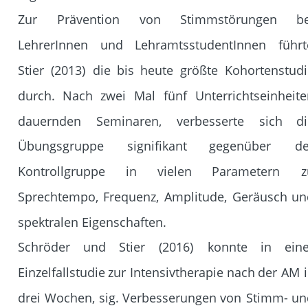
Zur
Prävention
von
Stimmstörungen
be
LehrerInnen
und
LehramtsstudentInnen
führt
Stier
(2013)
die
bis
heute
größte
Kohortenstudi
durch.
Nach
zwei
Mal
fünf
Unterrichtseinheite
dauernden
Seminaren,
verbesserte
sich
di
Übungsgruppe
signifikant
gegenüber
de
Kontrollgruppe
in
vielen
Parametern
z
Sprechtempo,
Frequenz,
Amplitude,
Geräusch
un
spektralen Eigenschaften.
Schröder
und
Stier
(2016)
konnte
in
eine
Einzelfallstudie
zur
Intensivtherapie
nach
der
AM
drei
Wochen,
sig.
Verbesserungen
von
Stimm-
un