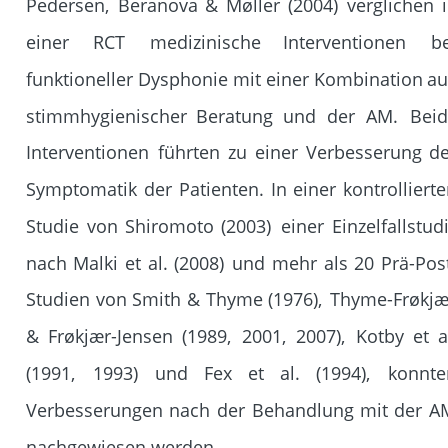
Pedersen,
Beranova
&
Møller
(2004)
verglichen
einer
RCT
medizinische
Interventionen
be
funktioneller
Dysphonie
mit
einer
Kombination
au
stimmhygienischer
Beratung
und
der
AM.
Beid
Interventionen
führten
zu
einer
Verbesserung
de
Symptomatik
der
Patienten.
In
einer
kontrollierte
Studie
von
Shiromoto
(2003)
einer
Einzelfallstudi
nach
Malki
et
al.
(2008)
und
mehr
als
20
Prä-Pos
Studien
von
Smith
&
Thyme
(1976),
Thyme-Frøkjæ
&
Frøkjær-Jensen
(1989,
2001,
2007),
Kotby
et
a
(1991,
1993)
und
Fex
et
al.
(1994),
konnte
Verbesserungen
nach
der
Behandlung
mit
der
A
nachgewiesen werden.