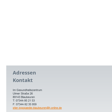
Adressen 
Kontakt
Im Gesundheitszentrum
Ulmer Straße 26
89143 Blaubeuren 
T: 07344-95 21 53
F: 07344-92 35 959
stier-logopaedie-blaubeuren@t-online.de