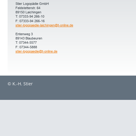
Stier Logopädie GmbH
Feldstetterstr. 64
89150 Laichingen
T: 07333-94 266-10
F: 07333-94 266-16
stier-logopaedie-laichingen@t-online.de
Entenweg 3
89143 Blaubeuren
T: 07344-5577
F: 07344-5888
stier-logopaedie@t-online.de
© K.-H. Stier