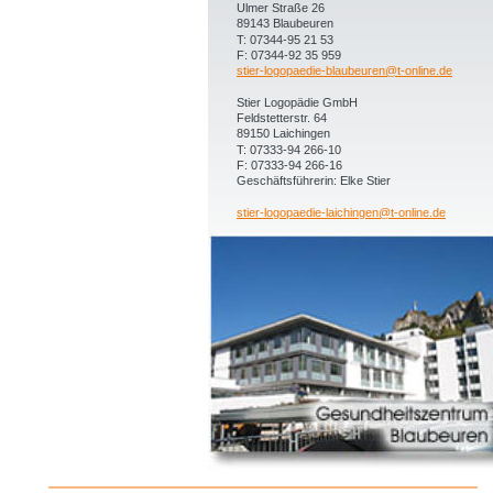
Ulmer Straße 26
89143 Blaubeuren 
T: 07344-95 21 53
F: 07344-92 35 959
stier-logopaedie-blaubeuren@t-online.de
Stier Logopädie GmbH
Feldstetterstr. 64
89150 Laichingen
T: 07333-94 266-10
F: 07333-94 266-16
Geschäftsführerin: Elke Stier
stier-logopaedie-laichingen@t-online.de
Datenschutz