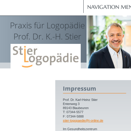
Praxis für Logopädie
Prof. Dr. K.-H. Stier
Impressum
Prof. Dr. Karl-Heinz Stier
Entenweg 3
89143 Blaubeuren
T: 07344-5577
F: 07344-5888
stier-logopaedie@t-online.de
Im Gesundheitszentrum